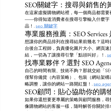
SEO關鍵字：搜尋與銷售的
在這家虛擬購物網站裡，每一個商品都需要
——你得知道消費者在搜尋引擎輸入什麼字
品！. 
seo 關鍵字
專業服務推薦：SEO Servic
想讓你的商品排列在搜尋結果前幾名？這時就該拜
台後台工程師，負責優化圖片大小、網頁速度
結，一切為了讓搜尋引擎「點頭叫好」！. 
s
找專業夥伴？選對 SEO Age
自己的時間有限、技術不夠？那就交給「SEO
僅幫你備貨（內容策略）、包裝（網站架構
略調整，讓你的網站一路開紅盤！. 
seo age
SEO顧問：貼心協助你的購
如果你還想要更專屬的策略與顧問服務，尋
像購物網站的客服一樣，隨時解答你關於排