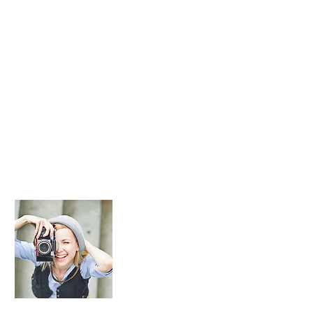
About Me
I'm a paragraph. Click here to add you
me. It’s easy. Just click “Edit Text” or 
add your own content and make change
Read More